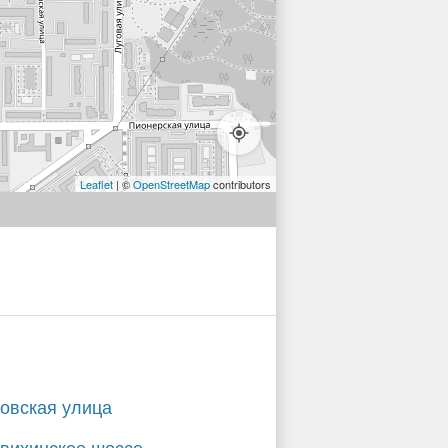
Leaflet
| ©
OpenStreetMap
contributors
овская улица