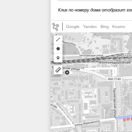
Клик по номеру дома отобразит ег
Google
Yandex
Bing
Kosmo
Draw
a
Draw
polyline
a
Draw
polygon
a
marker