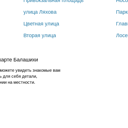
Привокзальная площадь
Носо
улица Ляхова
Парк
Цветная улица
Глав
Вторая улица
Лосе
 карте Балашихи
можете увидеть знакомые вам
ь для себя детали,
ии на местности.