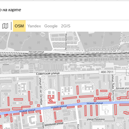
о на карте
OSM
Yandex
Google
2GIS