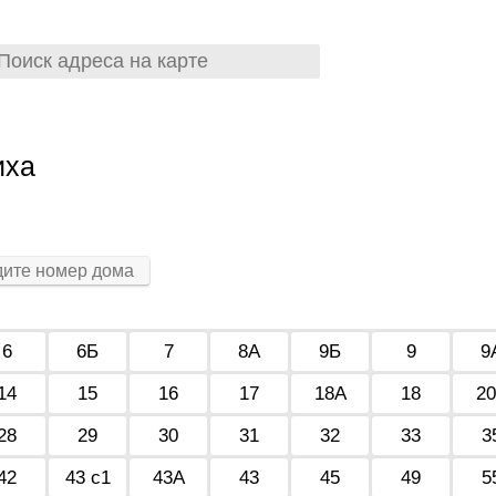
иха
6
6Б
7
8А
9Б
9
9
14
15
16
17
18А
18
2
28
29
30
31
32
33
3
42
43 с1
43А
43
45
49
5