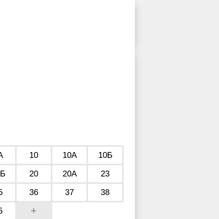
А
10
10А
10Б
0Б
20
20А
23
5
36
37
38
+
5