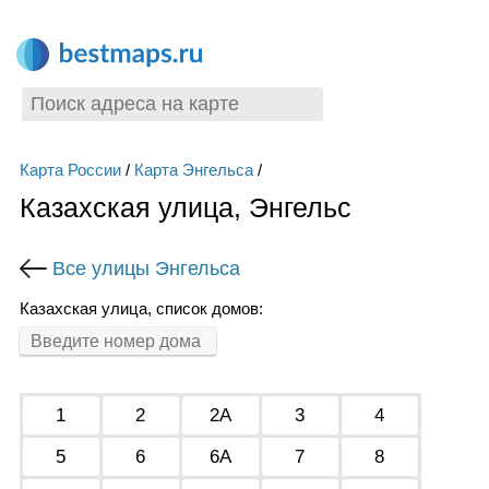
Карта России
/
Карта Энгельса
/
Казахская улица, Энгельс
Все улицы Энгельса
Казахская улица, список домов:
1
2
2А
3
4
5
6
6А
7
8