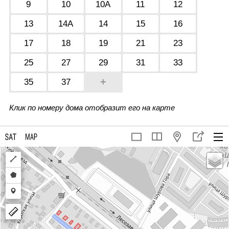
9
10
10А
11
12
13
14А
14
15
16
17
18
19
21
23
25
27
29
31
33
+
35
37
Клик по номеру дома отобразит его на карте
Draw
a
Draw
polyline
a
Draw
polygon
a
marker