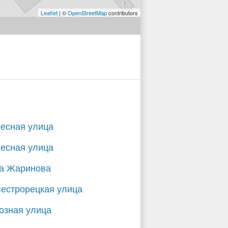
Leaflet
| ©
OpenStreetMap
contributors
Лесная улица
Лесная улица
а Жаринова
Сестрорецкая улица
озная улица