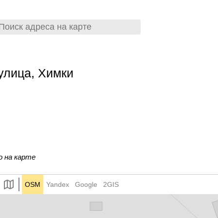
улица, Химки
о на карте
OSM
Yandex
Google
2GIS