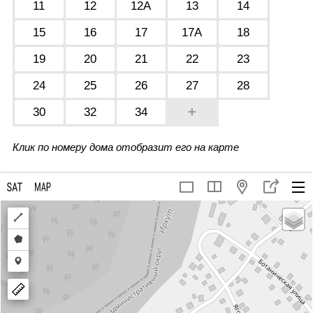
11
12
12А
13
14
15
16
17
17А
18
19
20
21
22
23
24
25
26
27
28
+
30
32
34
Клик по номеру дома отобразит его на карте
Draw
a
Draw
polyline
a
Draw
polygon
a
marker