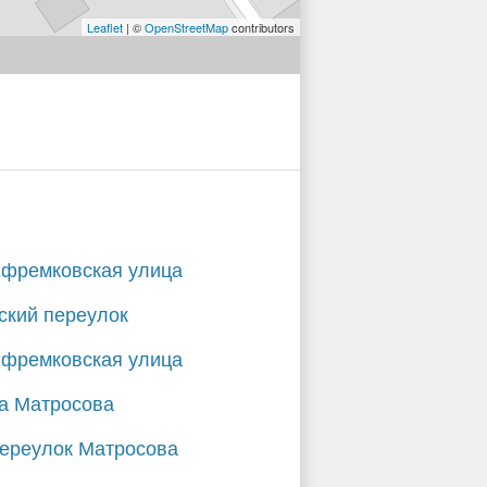
Leaflet
| ©
OpenStreetMap
contributors
Ефремковская улица
ский переулок
Ефремковская улица
а Матросова
переулок Матросова