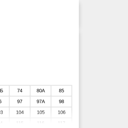
2Б
74
80А
85
6
97
97А
98
03
104
105
106
14
115
116
117