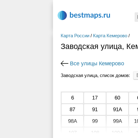
Карта России
/
Карта Кемерово
/
Заводская улица, Ке
Все улицы Кемерово
Заводская улица, список домов:
6
17
60
87
91
91А
98А
99
99А
1
107
108
109А