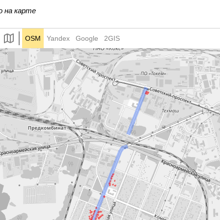
122
124
125
126
127
128
1
о на карте
134
135
136В
136
136А
137А
1
OSM
Yandex
Google
2GIS
143
144
145
146
147
148А
1
52А
153
153А
154
155
156
1
+
162
164
164А
166
168