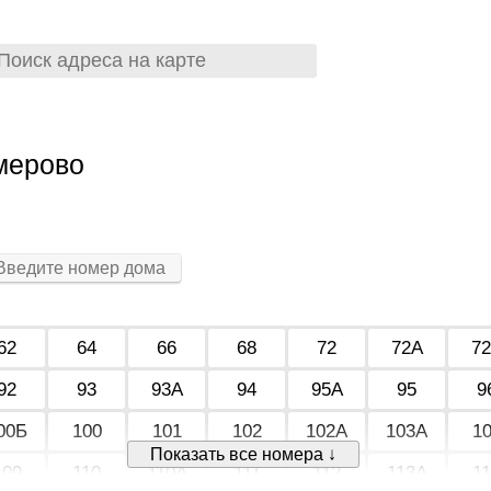
мерово
62
64
66
68
72
72А
7
92
93
93А
94
95А
95
9
00Б
100
101
102
102А
103А
1
Показать все номера ↓
109
110
110А
111
112
113А
1