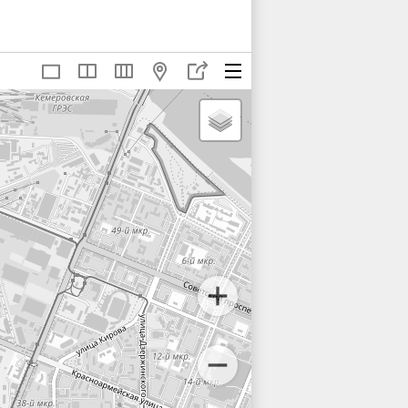
29
130
131
132
37
138
139А
139
48
149А
149
150
57
157А
158
159