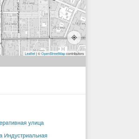
Leaflet
| ©
OpenStreetMap
contributors
еративная улица
а Индустриальная