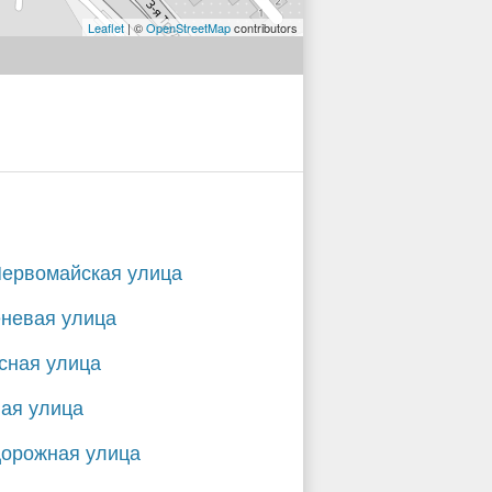
Leaflet
| ©
OpenStreetMap
contributors
Первомайская улица
невая улица
сная улица
ая улица
Дорожная улица