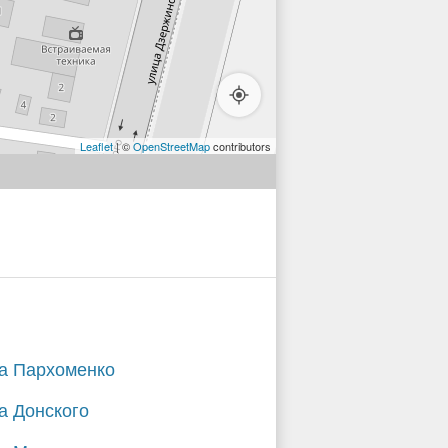
Leaflet
| ©
OpenStreetMap
contributors
а Пархоменко
а Донского