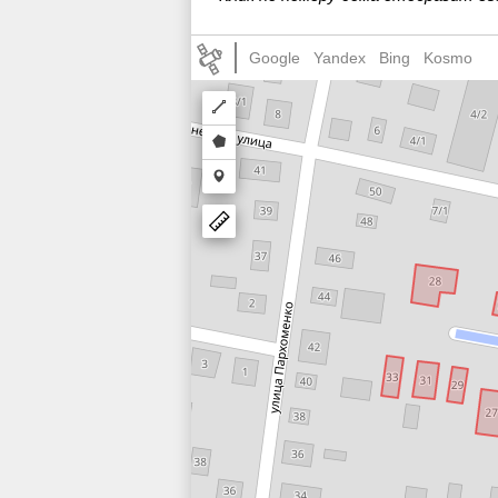
Google
Yandex
Bing
Kosmo
Draw
a
Draw
polyline
a
Draw
polygon
a
marker