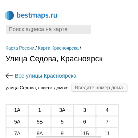
Карта России
/
Карта Красноярска
/
Улица Седова, Красноярск
Все улицы Красноярска
улица Седова, список домов:
1А
1
3А
3
4
5А
5Б
5
6
7
7А
9А
9
11Б
11