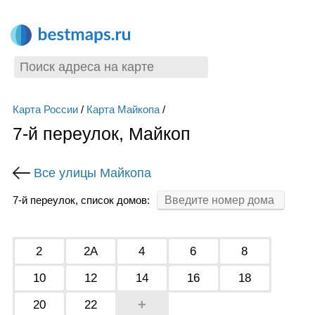
Карта России
/
Карта Майкопа
/
7-й переулок, Майкоп
Все улицы Майкопа
7-й переулок, список домов:
2
2А
4
6
8
10
12
14
16
18
+
20
22