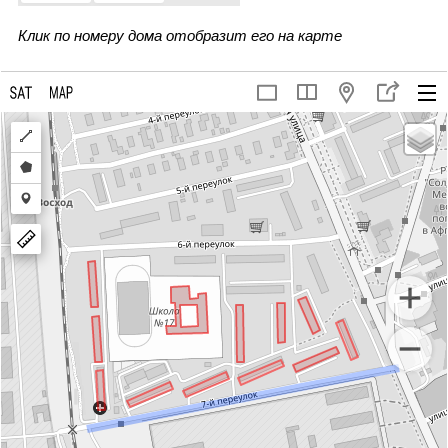
Клик по номеру дома отобразит его на карте
Draw
a
Draw
polyline
a
Draw
polygon
a
marker