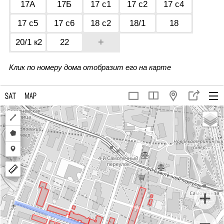
17А
17Б
17 с1
17 с2
17 с4
17 с5
17 с6
18 с2
18/1
18
+
20/1 к2
22
Клик по номеру дома отобразит его на карте
Draw
a
Draw
polyline
a
Draw
polygon
a
marker