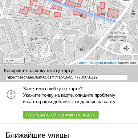
100 m
Leaflet
| ©
OpenStreetMap
contributors
Копировать ссылку на эту карту:
Заметили ошибку на карте?
Укажите
точку на карте
, опишите проблему
и картографы добавят эти данные на карту
Сообщить об ошибке на карте
Ближайшие улицы