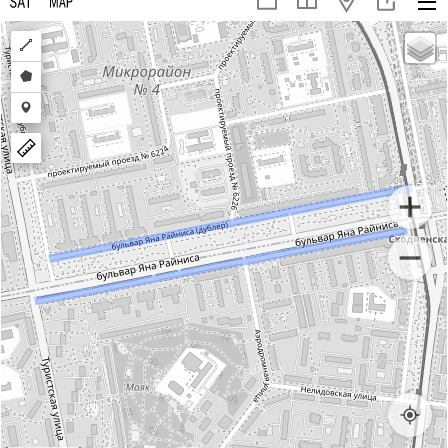
Draw
a
Draw
polyline
a
Draw
polygon
a
marker