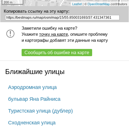
200 m
Leaflet
| ©
OpenStreetMap
contributors
Копировать ссылку на эту карту:
Заметили ошибку на карте?
Укажите
точку на карте
, опишите проблему
и картографы добавят эти данные на карту
Сообщить об ошибке на карте
Ближайшие улицы
Аэродромная улица
бульвар Яна Райниса
Туристская улица (дублер)
Сходненская улица