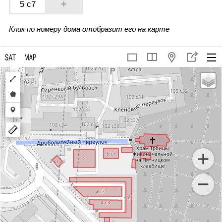
+
5 с7
Клик по номеру дома отобразит его на карте
Draw
a
Draw
polyline
a
Draw
polygon
a
marker