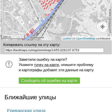
500 m
Leaflet
| ©
OpenStreetMap
contributors
Копировать ссылку на эту карту:
Заметили ошибку на карте?
Укажите
точку на карте
, опишите проблему
и картографы добавят эти данные на карту
Сообщить об ошибке на карте
Ближайшие улицы
Ереванская улица