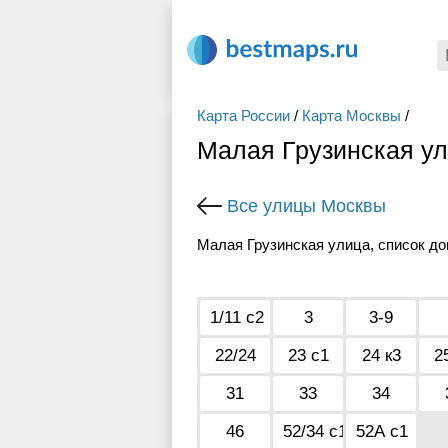
Карта России
/
Карта Москвы
/
Малая Грузинская ул
Все улицы Москвы
Малая Грузинская улица, список до
1/11 с2
3
3-9
22/24
23 с1
24 к3
2
31
33
34
46
52/34 с1
52А с1