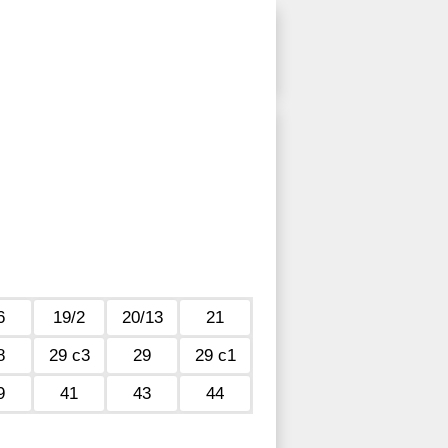
6
19/2
20/13
21
8
29 с3
29
29 с1
9
41
43
44