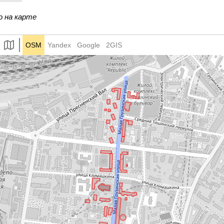
о на карте
OSM
Yandex
Google
2GIS