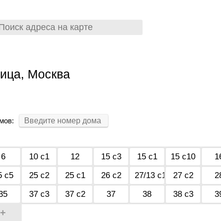
ица, Москва
мов:
6
10 с1
12
15 с3
15 с1
15 с10
1
5 с5
25 с2
25 с1
26 с2
27/13 с1
27 с2
2
35
37 с3
37 с2
37
38
38 с3
3
+