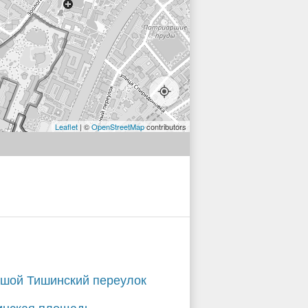
Leaflet
| ©
OpenStreetMap
contributors
шой Тишинский переулок