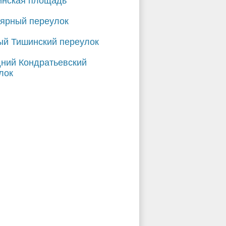
инская площадь
ярный переулок
й Тишинский переулок
ний Кондратьевский
лок