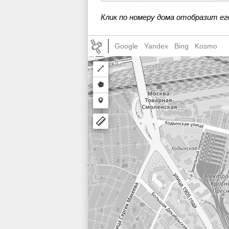
Клик по номеру дома отобразит ег
Google
Yandex
Bing
Kosmo
Draw
a
Draw
polyline
a
Draw
polygon
a
marker