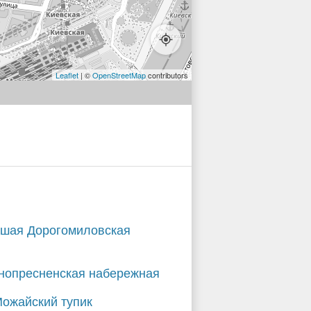
Leaflet
| ©
OpenStreetMap
contributors
шая Дорогомиловская
нопресненская набережная
Можайский тупик