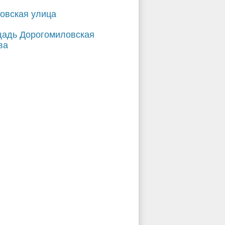
овская улица
адь Дорогомиловская
ва