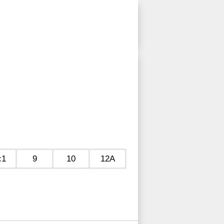
с1
9
10
12А