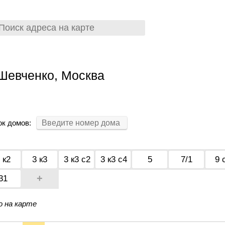
Шевченко, Москва
ок домов:
 к2
3 к3
3 к3 с2
3 к3 с4
5
7/1
9 
+
31
о на карте