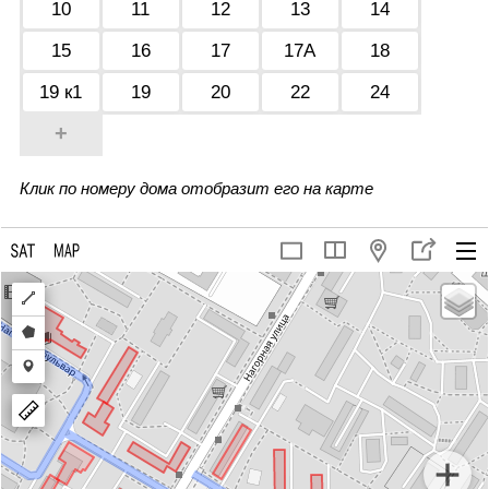
10
11
12
13
14
15
16
17
17А
18
19 к1
19
20
22
24
+
Клик по номеру дома отобразит его на карте
Draw
a
Draw
polyline
a
Draw
polygon
a
marker