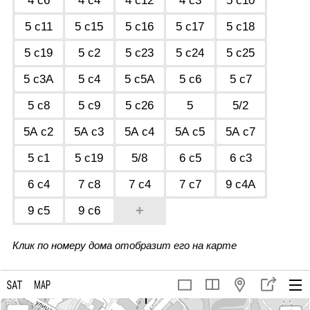
4 с6
4 с4
4 с12
4 с3
5 с10
5 с11
5 с15
5 с16
5 с17
5 с18
5 с19
5 с2
5 с23
5 с24
5 с25
5 с3А
5 с4
5 с5А
5 с6
5 с7
5 с8
5 с9
5 с26
5
5/2
5А с2
5А с3
5А с4
5А с5
5А с7
5 с1
5 c19
5/8
6 с5
6 с3
6 с4
7 с8
7 с4
7 с7
9 с4А
+
9 с5
9 с6
Клик по номеру дома отобразит его на карте