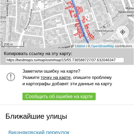
40 с1
40-42 с1
42 с5
42 с2
42 с1
+
42 с3
43/16 с2
43/16
43/16 с1
200 m
Leaflet
| ©
OpenStreetMap
contributors
Копировать ссылку на эту карту:
Заметили ошибку на карте?
Укажите
точку на карте
, опишите проблему
и картографы добавят эти данные на карту
Сообщить об ошибке на карте
Ближайшие улицы
Вишняковский переулок