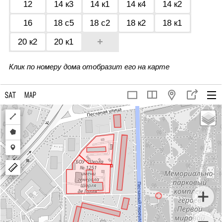
12
14 к3
14 к1
14 к4
14 к2
16
18 с5
18 с2
18 к2
18 к1
+
20 к2
20 к1
Клик по номеру дома отобразит его на карте
Draw
a
Draw
polyline
a
Draw
polygon
a
marker