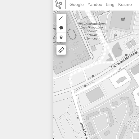
Google
Yandex
Bing
Kosmo
Draw
a
Draw
polyline
a
Draw
polygon
a
marker