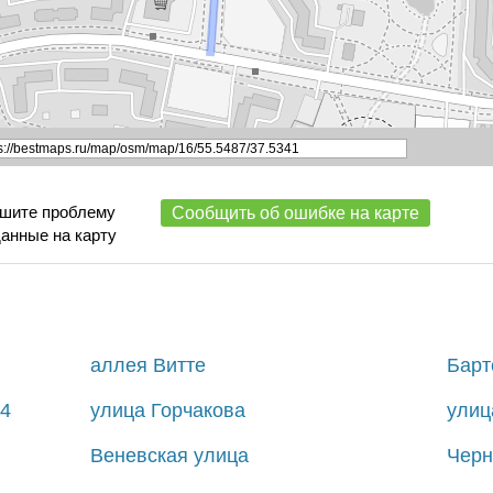
ишите проблему
Сообщить об ошибке на карте
данные на карту
аллея Витте
Барт
4
улица Горчакова
улиц
Веневская улица
Черн