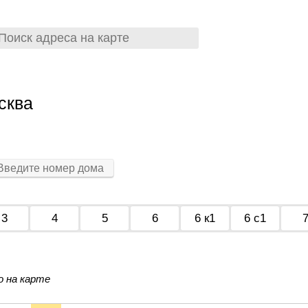
сква
3
4
5
6
6 к1
6 с1
о на карте