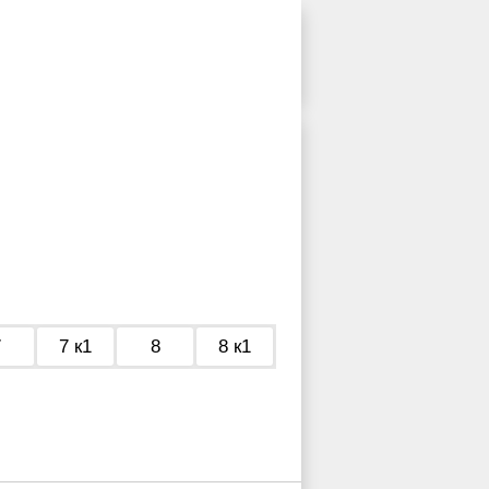
7
7 к1
8
8 к1