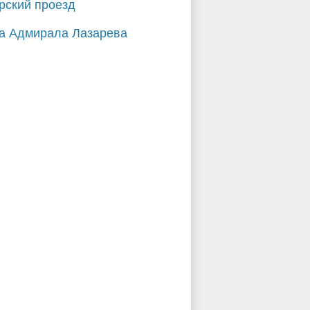
рский проезд
а Адмирала Лазарева