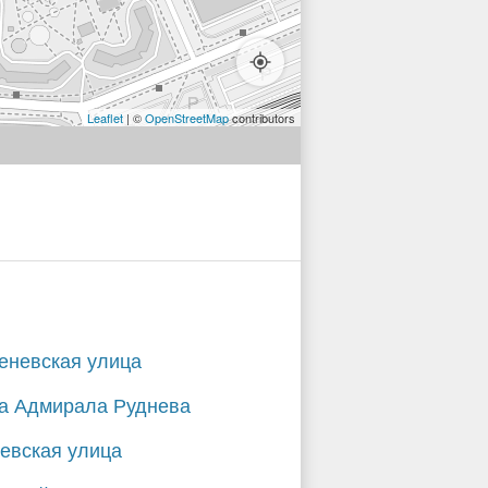
Leaflet
| ©
OpenStreetMap
contributors
еневская улица
а Адмирала Руднева
евская улица