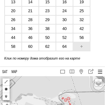
13
14
15
16
19
20
21
23
24
25
26
28
29
30
32
34
36
38
40
42
44
46
50
52
56
+
58
60
62
64
Клик по номеру дома отобразит его на карте
Draw
a
Draw
polyline
a
Draw
polygon
a