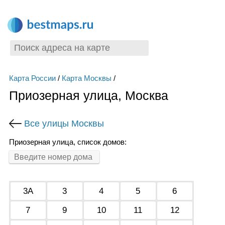
Карта России
/
Карта Москвы
/
Приозерная улица, Москва
Все улицы Москвы
Приозерная улица, список домов:
3А
3
4
5
6
7
9
10
11
12