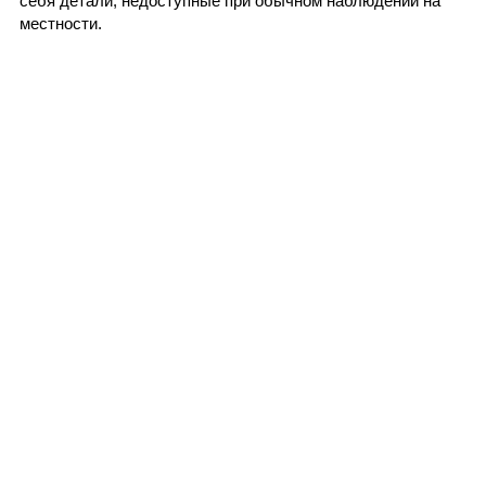
себя детали, недоступные при обычном наблюдении на
местности.