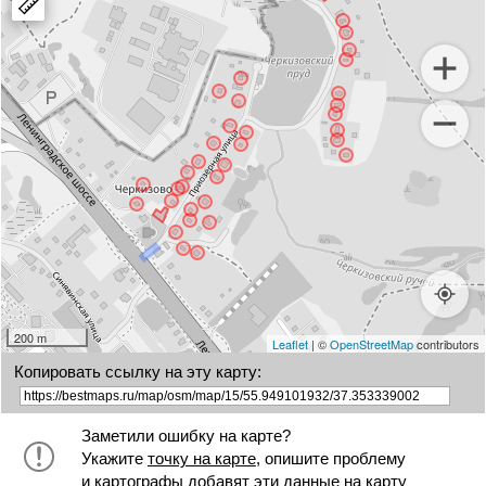
marker
200 m
Leaflet
| ©
OpenStreetMap
contributors
Копировать ссылку на эту карту:
Заметили ошибку на карте?
Укажите
точку на карте
, опишите проблему
и картографы добавят эти данные на карту