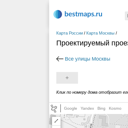
Карта России
/
Карта Москвы
/
Проектируемый прое
Все улицы Москвы
+
Клик по номеру дома отобразит ег
Google
Yandex
Bing
Kosmo
Draw