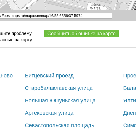
ишите проблему
Сообщить об ошибке на карте
данные на карту
аново
Битцевский проезд
Прое
Старобалаклавская улица
Бала
Большая Юшуньская улица
Ялти
Артековская улица
Днеп
Севастопольская площадь
Симф