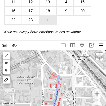
11
12
13
14
15
16
17
18
19
20
+
22
23
Клик по номеру дома отобразит его на карте
Draw
a
Draw
polyline
a
Draw
polygon
a
marker