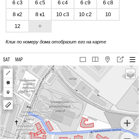
6 с3
6 с5
6 с4
6 с9
6 с8
8 к2
8 к1
10 с3
10 с2
10
+
12
Клик по номеру дома отобразит его на карте
Draw
a
Draw
polyline
a
Draw
polygon
a
marker