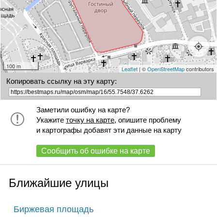
100 m
Leaflet
| ©
OpenStreetMap
contributors
Копировать ссылку на эту карту:
Заметили ошибку на карте?
Укажите
точку на карте
, опишите проблему
и картографы добавят эти данные на карту
Сообщить об ошибке на карте
Ближайшие улицы
Биржевая площадь