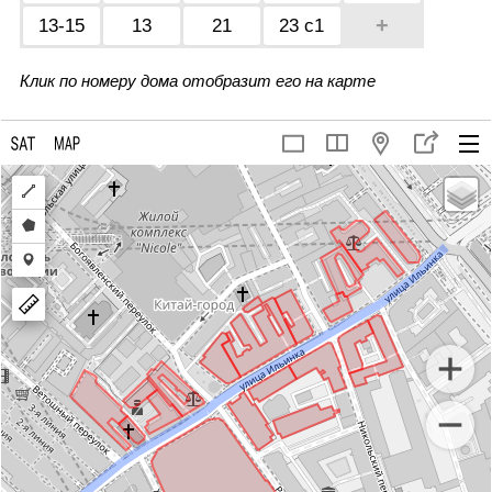
+
13-15
13
21
23 с1
Клик по номеру дома отобразит его на карте
Draw
a
Draw
polyline
a
Draw
polygon
a
marker