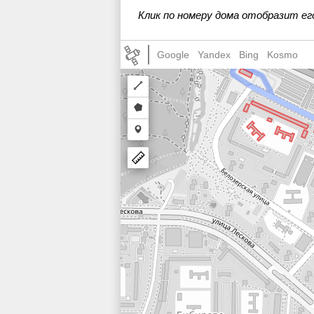
43
44
46 с2
4
Клик по номеру дома отобразит ег
50А
51
51Б
5
Google
Yandex
Bing
Kosmo
58
58Г
58Б
Draw
a
Draw
polyline
a
Draw
polygon
a
marker