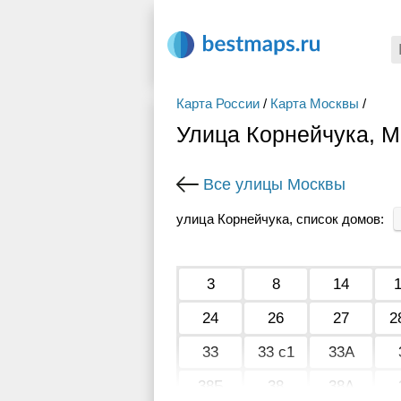
Карта России
/
Карта Москвы
/
Улица Корнейчука, М
Все улицы Москвы
улица Корнейчука, список домов:
3
8
14
24
26
27
2
33
33 с1
33А
38Б
38
38А