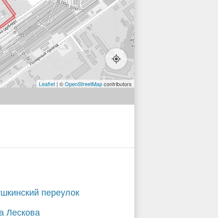
Leaflet
| ©
OpenStreetMap
contributors
шкинский переулок
а Лескова