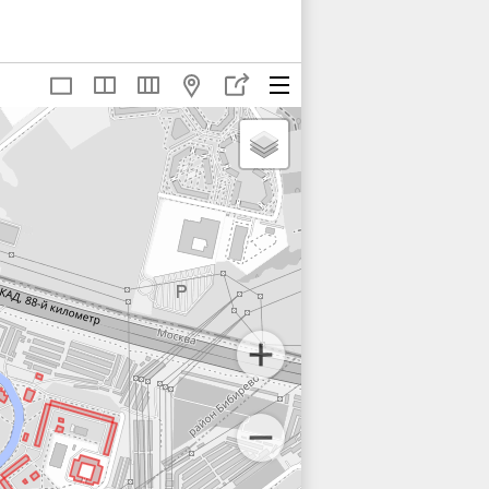
8
49
49 с1
50
5
55А
56
58А