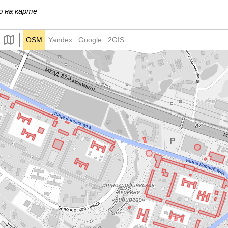
6 с1
46
47 с2
47
47А
48А
4
о на карте
2А/1
52А
52
53
54А
54
5
OSM
Yandex
Google
2GIS
+
58В
59
59А