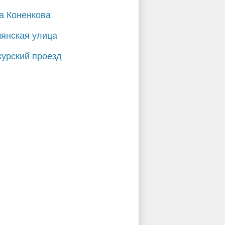
а Коненкова
янская улица
урский проезд