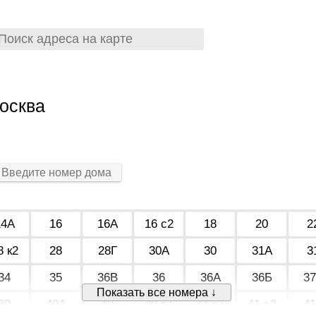
осква
14А
16
16А
16 с2
18
20
2
8 к2
28
28Г
30А
30
31А
3
34
35
36В
36
36А
36Б
3
Показать все номера ↓
39
40А
40
40 с1
41 с1
41 с2
4