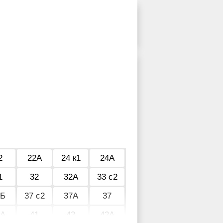
2
22А
24 к1
24А
1
32
32А
33 с2
7Б
37 с2
37А
37
1А
41
42
42А