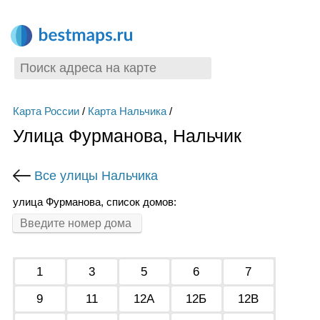
Карта России
/
Карта Нальчика
/
Улица Фурманова, Нальчик
Все улицы Нальчика
улица Фурманова, список домов:
1
3
5
6
7
9
11
12А
12Б
12В