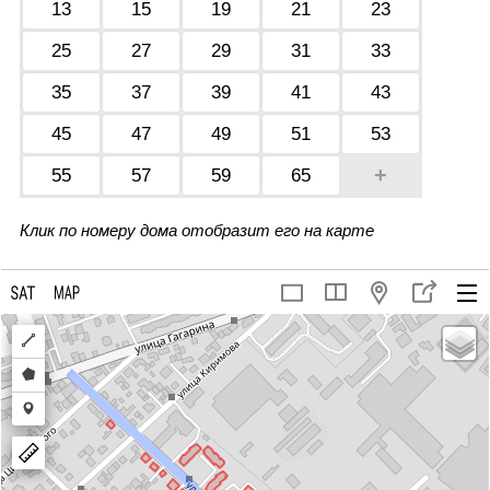
13
15
19
21
23
25
27
29
31
33
35
37
39
41
43
45
47
49
51
53
+
55
57
59
65
Клик по номеру дома отобразит его на карте
Draw
a
Draw
polyline
a
Draw
polygon
a
marker