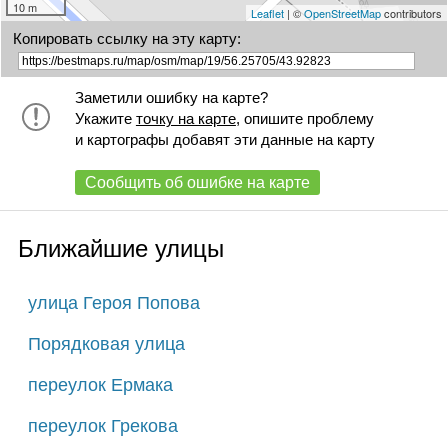
10 m
Leaflet
| ©
OpenStreetMap
contributors
Копировать ссылку на эту карту:
Заметили ошибку на карте?
Укажите
точку на карте
, опишите проблему
и картографы добавят эти данные на карту
Сообщить об ошибке на карте
Ближайшие улицы
улица Героя Попова
Порядковая улица
переулок Ермака
переулок Грекова