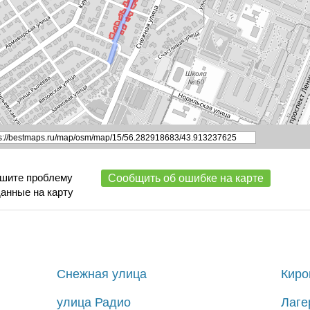
ишите проблему
Сообщить об ошибке на карте
данные на карту
Снежная улица
Киро
улица Радио
Лаге