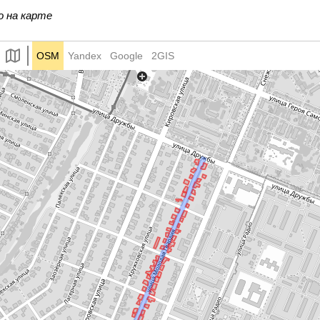
55
56
57
58
59
61
о на карте
OSM
Yandex
Google
2GIS