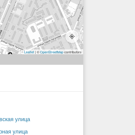
Leaflet
| ©
OpenStreetMap
contributors
вская улица
рная улица