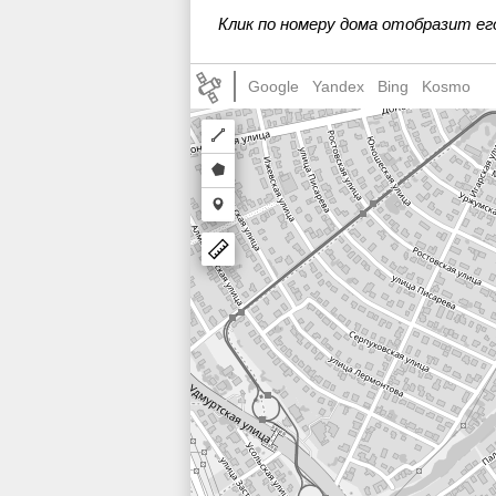
52
53
54
Клик по номеру дома отобразит ег
Google
Yandex
Bing
Kosmo
Draw
a
Draw
polyline
a
Draw
polygon
a
marker