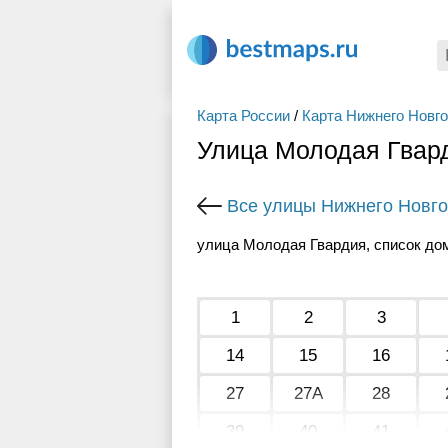
Карта России
/
Карта Нижнего Новг
Улица Молодая Гвар
Все улицы Нижнего Новг
улица Молодая Гвардия, список до
1
2
3
14
15
16
27
27А
28
39
40
41