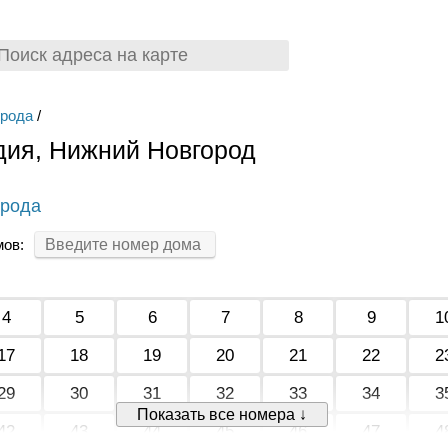
орода
/
дия, Нижний Новгород
орода
мов:
4
5
6
7
8
9
1
17
18
19
20
21
22
2
29
30
31
32
33
34
3
Показать все номера ↓
42
43
44
45
46
47
4