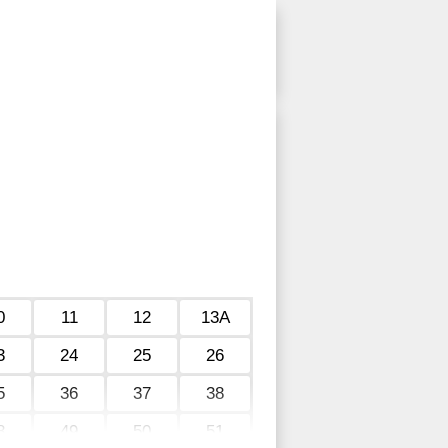
0
11
12
13А
3
24
25
26
5
36
37
38
8
49
50
51