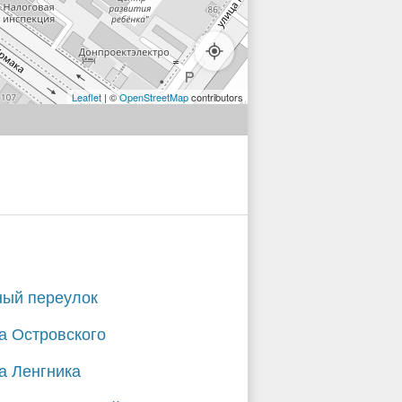
Leaflet
| ©
OpenStreetMap
contributors
ый переулок
а Островского
а Ленгника