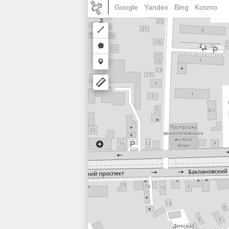
Google
Yandex
Bing
Kosmo
Draw
a
Draw
polyline
a
Draw
polygon
a
marker