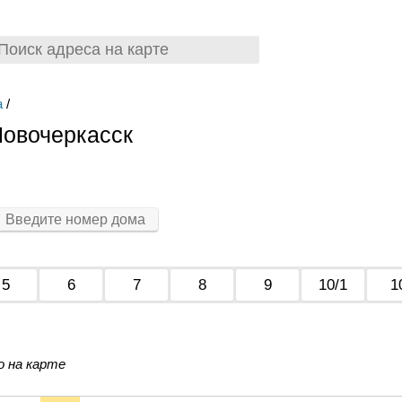
а
/
Новочеркасск
5
6
7
8
9
10/1
1
о на карте