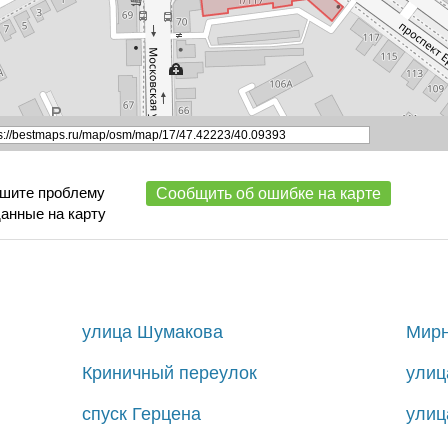
ишите проблему
Сообщить об ошибке на карте
данные на карту
улица Шумакова
Мирн
Криничный переулок
улиц
спуск Герцена
улиц