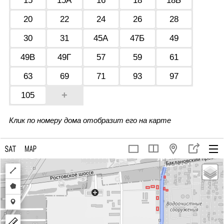
15
15А
16
18
18Б
20
22
24
26
28
30
31
45А
47Б
49
49В
49Г
57
59
61
63
69
71
93
97
+
105
Клик по номеру дома отобразит его на карте
Draw
a
Draw
polyline
a
Draw
polygon
a