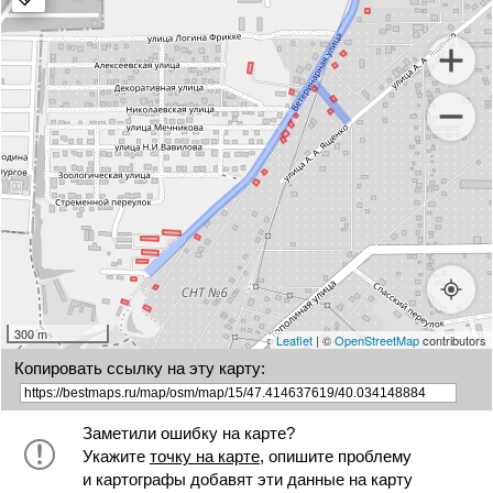
marker
300 m
Leaflet
| ©
OpenStreetMap
contributors
Копировать ссылку на эту карту:
Заметили ошибку на карте?
Укажите
точку на карте
, опишите проблему
и картографы добавят эти данные на карту