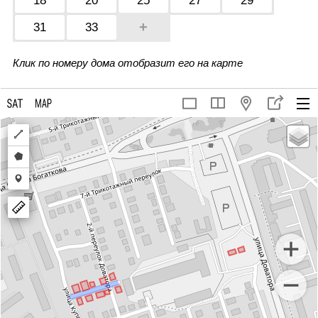
18
20
25
27
29
+
31
33
Клик по номеру дома отобразит его на карте
Draw
a
Draw
polyline
a
Draw
polygon
a
marker