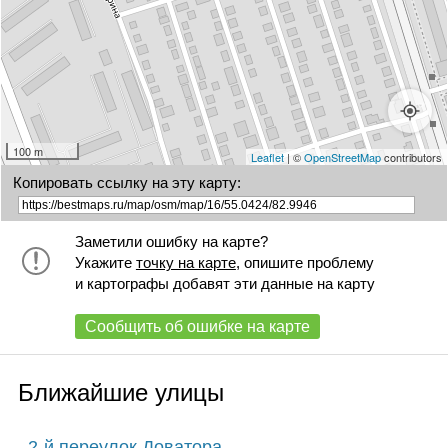
100 m
Leaflet
| ©
OpenStreetMap
contributors
Копировать ссылку на эту карту:
Заметили ошибку на карте?
Укажите
точку на карте
, опишите проблему
и картографы добавят эти данные на карту
Сообщить об ошибке на карте
Ближайшие улицы
2-й переулок Доватора