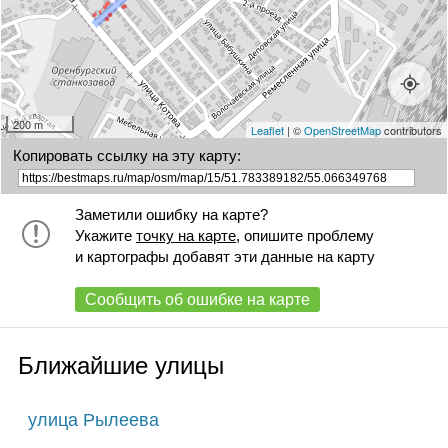
200 m
Leaflet
| ©
OpenStreetMap
contributors
Копировать ссылку на эту карту:
Заметили ошибку на карте?
Укажите
точку на карте
, опишите проблему
и картографы добавят эти данные на карту
Сообщить об ошибке на карте
Ближайшие улицы
улица Рылеева