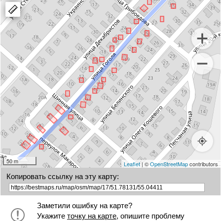
polygon
a
marker
50 m
Leaflet
| ©
OpenStreetMap
contributors
Копировать ссылку на эту карту:
Заметили ошибку на карте?
Укажите
точку на карте
, опишите проблему