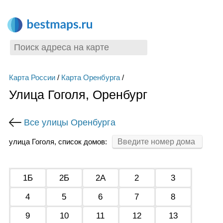
Карта России
/
Карта Оренбурга
/
Улица Гоголя, Оренбург
Все улицы Оренбурга
улица Гоголя, список домов:
1Б
2Б
2А
2
3
4
5
6
7
8
9
10
11
12
13