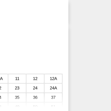
0А
11
12
12А
2
23
24
24А
4
35
36
37
8
49
50
51