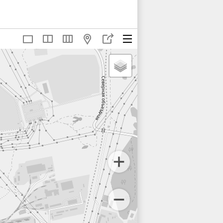
2
63
64
65
4
75
76
77
7
88
89
90
01
102
103
104
14
115
116
117
26
126Б
127
128
38
139
140
141
51
152
153
154
65
166
167
169
87
187А
189
190
11
215
217
221