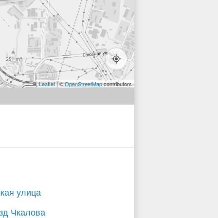
Leaflet
| ©
OpenStreetMap
contributors
кая улица
зд Чкалова