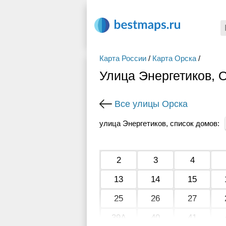
Карта России
/
Карта Орска
/
Улица Энергетиков, 
Все улицы Орска
улица Энергетиков, список домов:
2
3
4
13
14
15
25
26
27
39А
40
41