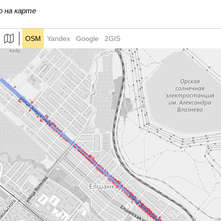
55
56
58
59
60
61
6
о на карте
68
69
70
71
72
73
7
OSM
Yandex
Google
2GIS
81
82
83
84
85
86
8
94
95
96
97
99
100
1
108
109
110
111
112
113
1
121
122
123
124
125
126А
1
132
133
134
135
136
137
1
145
146
147
148
149
150
1
158
159
160
161
162
163
1
177
178
179
181
183
185
1
199
201
203
205
207
209
2