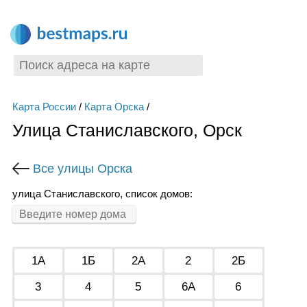
Карта России
/
Карта Орска
/
Улица Станиславского, Орск
Все улицы Орска
улица Станиславского, список домов:
1А
1Б
2А
2
2Б
3
4
5
6А
6