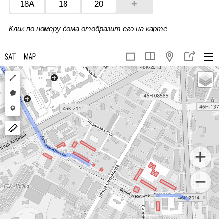
+
18А
18
20
Клик по номеру дома отобразит его на карте
Draw
a
Draw
polyline
a
Draw
polygon
a
marker