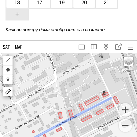
13
17
19
20
21
+
Клик по номеру дома отобразит его на карте
Draw
a
Draw
polyline
a
Draw
polygon
a
marker