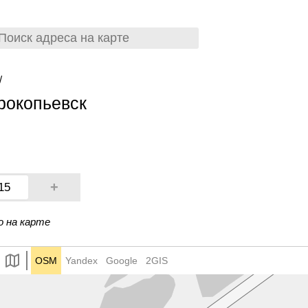
/
рокопьевск
+
15
о на карте
OSM
Yandex
Google
2GIS