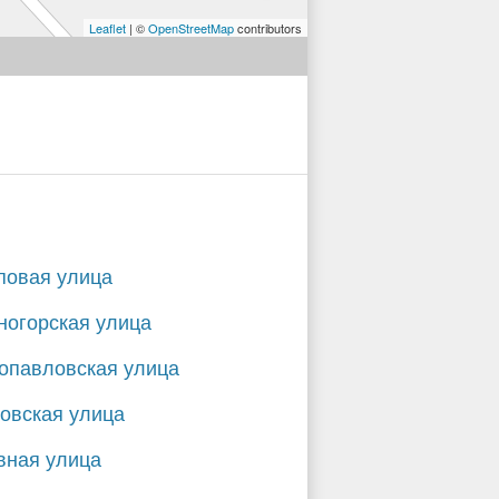
Leaflet
| ©
OpenStreetMap
contributors
повая улица
ногорская улица
опавловская улица
овская улица
вная улица