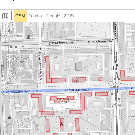
OSM
Yandex
Google
2GIS