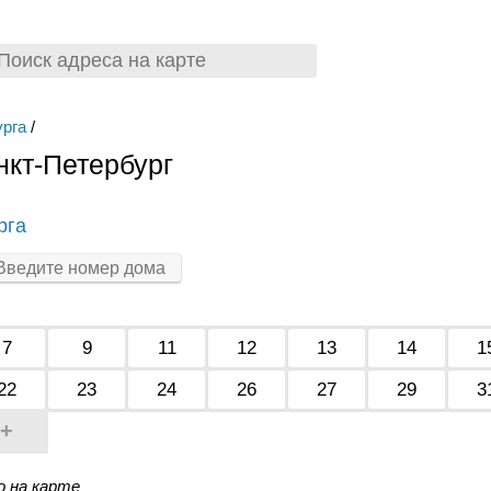
урга
/
нкт-Петербург
рга
7
9
11
12
13
14
1
22
23
24
26
27
29
3
+
о на карте