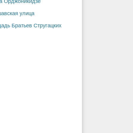
а Орджоникидзе
авская улица
адь Братьев Стругацких