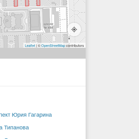
Leaflet
| ©
OpenStreetMap
contributors
пект Юрия Гагарина
а Типанова