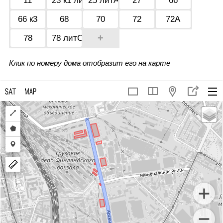
11
23 к1 литЛ
25 литА
27
66
66 к3
68
70
72
72А
+
78
78 литС
Клик по номеру дома отобразит его на карте
Draw
a
Draw
polyline
a
Draw
polygon
a
marker