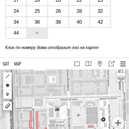
17
18
20
22
23
24
25
26
28
32
34
36
38
40
42
+
44
Клик по номеру дома отобразит его на карте
Draw
a
Draw
polyline
a
Draw
polygon
a
marker