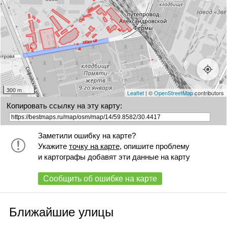
35 литГ1
35 литВ
35 литА
39 к2
66А
+
300 m
Leaflet
| ©
OpenStreetMap
contributors
Копировать ссылку на эту карту:
Заметили ошибку на карте?
Укажите
точку на карте
, опишите проблему
и картографы добавят эти данные на карту
Сообщить об ошибке на карте
Ближайшие улицы