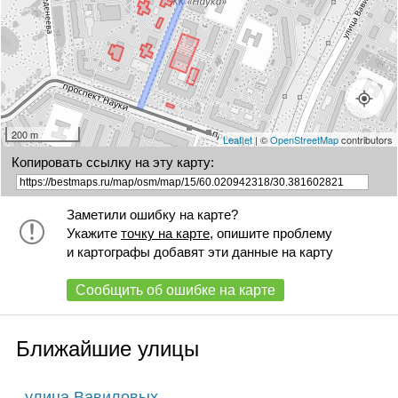
200 m
Leaflet
| ©
OpenStreetMap
contributors
Копировать ссылку на эту карту:
Заметили ошибку на карте?
Укажите
точку на карте
, опишите проблему
и картографы добавят эти данные на карту
Сообщить об ошибке на карте
Ближайшие улицы
улица Вавиловых