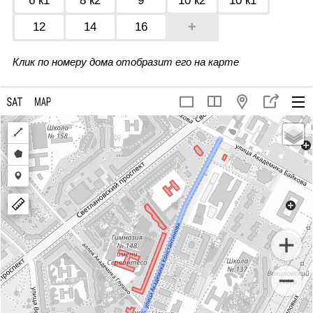
6 к1
8 к2
9
10 к2
10 к1
+
12
14
16
Клик по номеру дома отобразит его на карте
Draw
a
Draw
polyline
a
Draw
polygon
a
marker