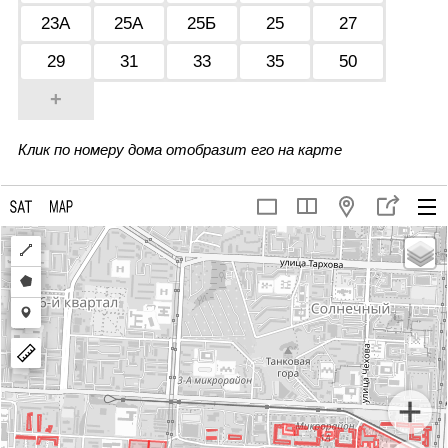
23А
25А
25Б
25
27
29
31
33
35
50
+
Клик по номеру дома отобразит его на карте
Draw
a
Draw
polyline
a
Draw
polygon
a
marker