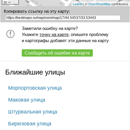
50 m
Leaflet
| ©
OpenStreetMap
contributors
Копировать ссылку на эту карту:
Заметили ошибку на карте?
Укажите
точку на карте
, опишите проблему
и картографы добавят эти данные на карту
Сообщить об ошибке на карте
Ближайшие улицы
Морпортовская улица
Маковая улица
Штурвальная улица
Бирюзовая улица