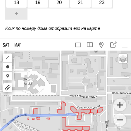
18
19
20
21
23
+
Клик по номеру дома отобразит его на карте
Draw
a
Draw
polyline
a
Draw
polygon
a
marker