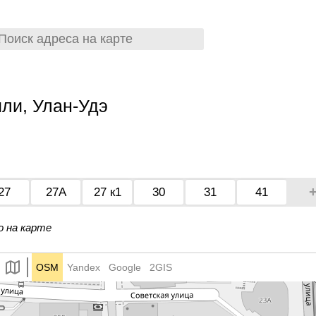
ли, Улан-Удэ
27
27А
27 к1
30
31
41
о на карте
OSM
Yandex
Google
2GIS