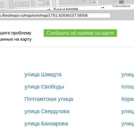
ишите проблему
Сообщить об ошибке на карте
данные на карту
улица Шмидта
улиц
улица Свободы
площ
Почтамтская улица
Кора
улица Свердлова
улиц
улица Банзарова
улиц