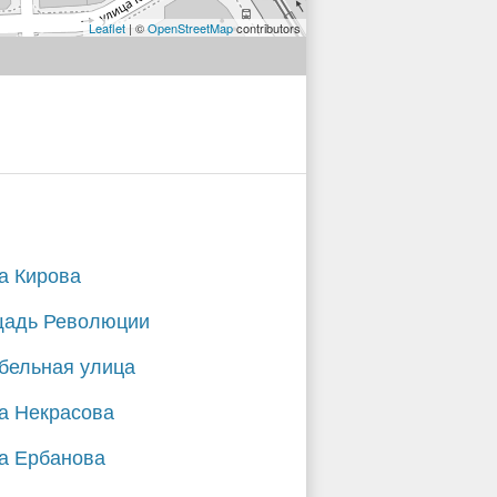
Leaflet
| ©
OpenStreetMap
contributors
а Кирова
адь Революции
бельная улица
а Некрасова
а Ербанова