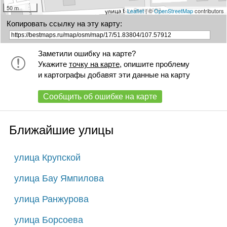
50 m
Leaflet
| ©
OpenStreetMap
contributors
Копировать ссылку на эту карту:
Заметили ошибку на карте?
Укажите
точку на карте
, опишите проблему
и картографы добавят эти данные на карту
Сообщить об ошибке на карте
Ближайшие улицы
улица Крупской
улица Бау Ямпилова
улица Ранжурова
улица Борсоева