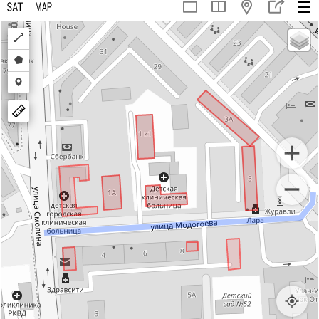
Draw
a
Draw
polyline
a
Draw
polygon
a
marker