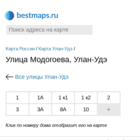
Карта России
/
Карта Улан-Удэ
/
Улица Модогоева, Улан-Удэ
Все улицы Улан-Удэ
1
1А
1 к1
1 к2
2
+
3
3А
8А
10
Клик по номеру дома отобразит его на карте